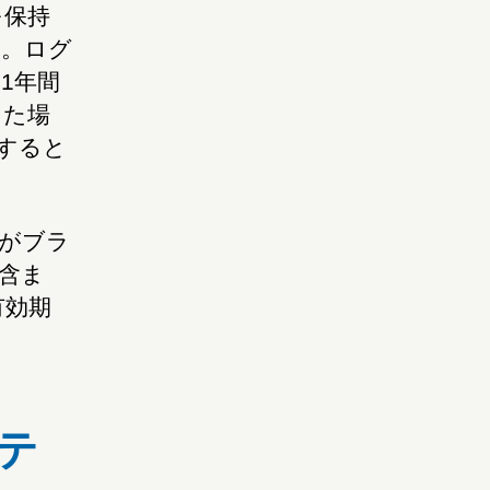
を保持
す。ログ
は1年間
した場
すると
 がブラ
を含ま
有効期
テ