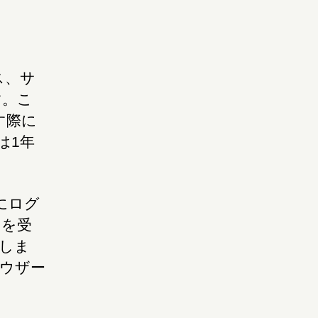
ス、サ
す。こ
す際に
は1年
にログ
 を受
定しま
ラウザー