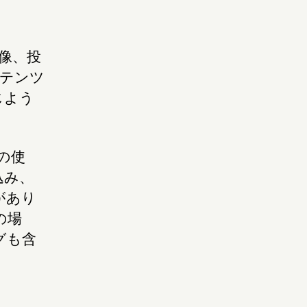
像、投
ンテンツ
じよう
の使
込み、
があり
の場
グも含