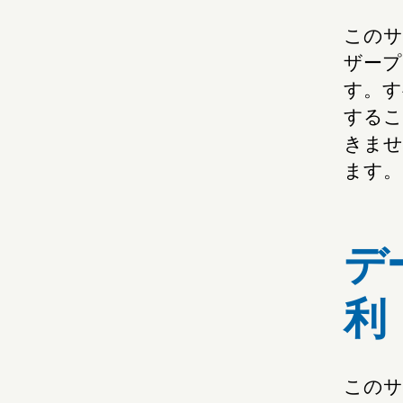
このサ
ザープ
す。す
するこ
きませ
ます。
デ
利
このサ