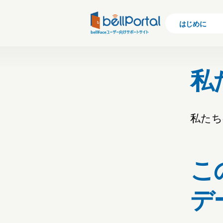
はじめに
私
私たちの
こ
デ