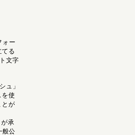
フォー
立てる
ント文字
ッシュ」
スを使
ことが
ントが承
一般公