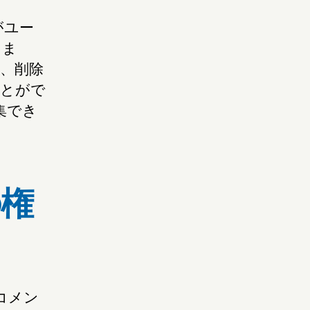
がユー
しま
、削除
ことがで
集でき
の権
コメン