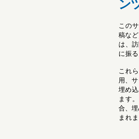
ン
このサ
稿など
は、訪
に振る
これら
用、サ
埋め込
ます。
合、埋
まれま