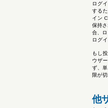
ログイ
するた
イン C
保持さ
合、ロ
ログイ
もし投
ウザー
ず、単
限が切
他