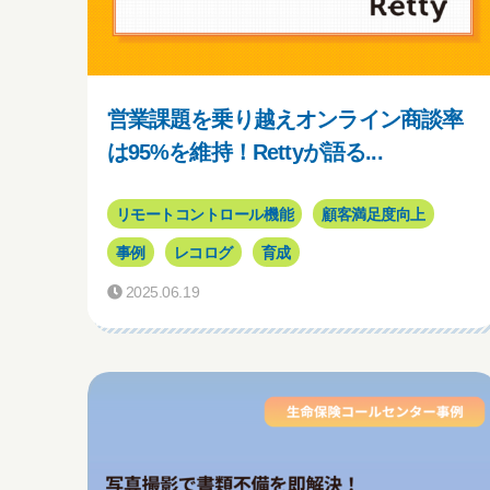
営業課題を乗り越えオンライン商談率
は95%を維持！Rettyが語る...
リモートコントロール機能
顧客満足度向上
事例
レコログ
育成
2025.06.19