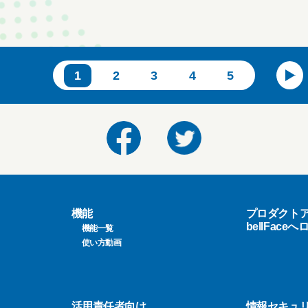
1
2
3
4
5
機能
プロダクト
bellFace
機能一覧
使い方動画
活用責任者向け
情報セキュ