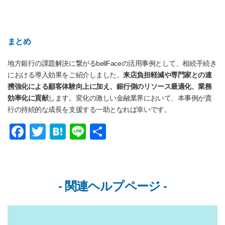
まとめ
地方銀行の課題解決に繋がるbellFaceの活用事例として、相続手続き
における導入効果をご紹介しました。
来店負担軽減や専門家との連
携強化による顧客体験向上に加え、銀行側のリソース最適化、業務
効率化に貢献
します。変化の激しい金融業界において、本事例が貴
行の持続的な成長を支援する一助となれば幸いです。
F
T
H
Li
共
a
wi
at
n
有
c
tt
e
e
e
er
n
- 関連ヘルプページ -
b
a
o