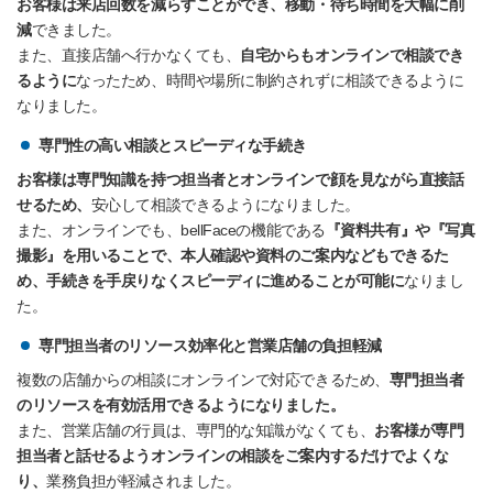
お客様は来店回数を減らすことができ、移動・待ち時間を大幅に削
減
できました。
また、直接店舗へ行かなくても、
自宅からもオンラインで相談でき
るように
なったため、時間や場所に制約されずに相談できるように
なりました。
専門性の高い相談とスピーディな手続き
お客様は専門知識を持つ担当者とオンラインで顔を見ながら直接話
せるため、
安心して相談できるようになりました。
また、オンラインでも、bellFaceの機能である
『資料共有』や『写真
撮影』を用いることで、本人確認や資料のご案内などもできるた
め、手続きを手戻りなくスピーディに進めることが可能に
なりまし
た。
専門担当者のリソース効率化と営業店舗の負担軽減
複数の店舗からの相談にオンラインで対応できるため、
専門担当者
のリソースを有効活用できるようになりました。
また、営業店舗の行員は、専門的な知識がなくても、
お客様が専門
担当者と話せるようオンラインの相談をご案内するだけでよくな
り、
業務負担が軽減されました。