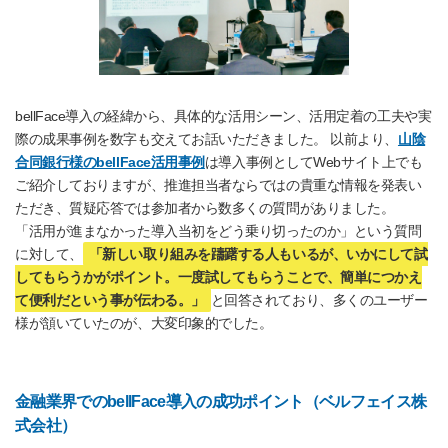
bellFace導入の経緯から、具体的な活用シーン、活用定着の工夫や実
際の成果事例を数字も交えてお話いただきました。 以前より、
山陰
合同銀行様のbellFace活用事例
は導入事例としてWebサイト上でも
ご紹介しておりますが、推進担当者ならではの貴重な情報を発表い
ただき、質疑応答では参加者から数多くの質問がありました。
「活用が進まなかった導入当初をどう乗り切ったのか」という質問
に対して、
「新しい取り組みを躊躇する人もいるが、いかにして試
してもらうかがポイント。一度試してもらうことで、簡単につかえ
て便利だという事が伝わる。」
と回答されており、多くのユーザー
様が頷いていたのが、大変印象的でした。
金融業界でのbellFace導入の成功ポイント（ベルフェイス株
式会社）