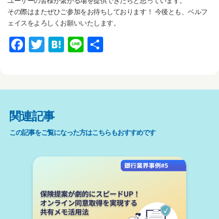
ユーザーの皆様が繋がる場を提供できたらと思っています。
その際はまたぜひご参加をお待ちしております！ 今後とも、ベルフ
ェイスをよろしくお願いいたします。
F
T
H
Li
共
a
wi
at
n
有
c
tt
e
e
e
er
n
b
a
関連記事
o
この記事をご覧になった方はこちらもおすすめです
o
k