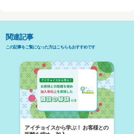
a
wi
at
n
有
c
tt
e
e
e
er
n
b
a
関連記事
o
この記事をご覧になった方はこちらもおすすめです
o
k
アイチョイスから学ぶ！ お客様との