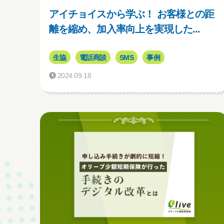
アイチョイスから学ぶ！ お客様との距
離を縮め、加入率向上を実現した...
生協
電話商談
SMS
事例
2024.09.18