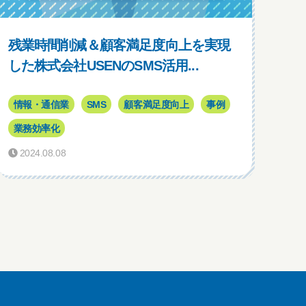
残業時間削減＆顧客満足度向上を実現
した株式会社USENのSMS活用...
情報・通信業
SMS
顧客満足度向上
事例
業務効率化
2024.08.08