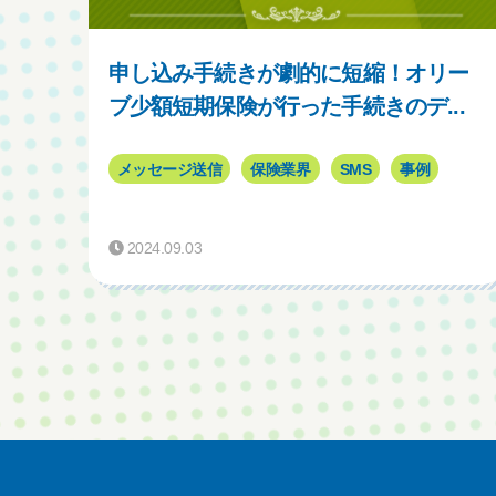
申し込み手続きが劇的に短縮！オリー
ブ少額短期保険が行った手続きのデ...
メッセージ送信
保険業界
SMS
事例
2024.09.03