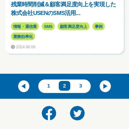
残業時間削減＆顧客満足度向上を実現した
株式会社USENのSMS活用...
情報・通信業
SMS
顧客満足度向上
事例
業務効率化
2024.08.08
1
2
3