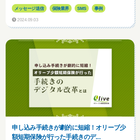
メッセージ送信
保険業界
SMS
事例
2024.09.03
申し込み手続きが劇的に短縮！オリーブ少
額短期保険が行った手続きのデ...