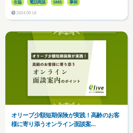
生協
電話商談
SMS
事例
2024.09.18
オリーブ少額短期保険が実践！高齢のお客
様に寄り添うオンライン面談案...