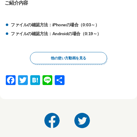
ご紹介内容
ファイルの確認方法：iPhoneの場合（0:03～）
ファイルの確認方法：Androidの場合（0:19～）
他の使い方動画を見る
F
T
H
Li
共
a
wi
at
n
有
c
tt
e
e
e
er
n
b
a
o