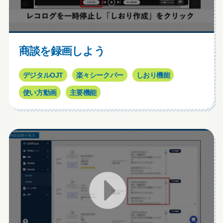
商談を録画しよう
デジタルOJT
楽々シークバー
しおり機能
使い方動画
主要機能