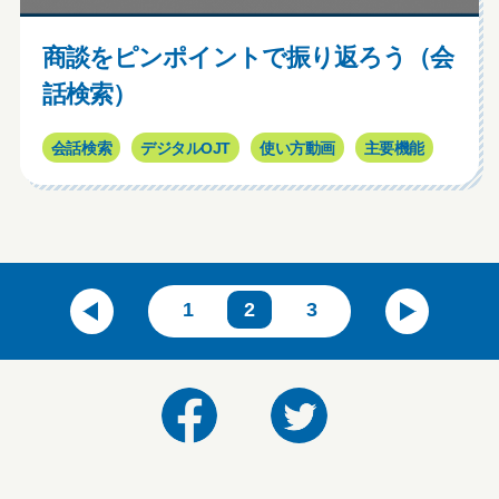
商談をピンポイントで振り返ろう（会
話検索）
会話検索
デジタルOJT
使い方動画
主要機能
1
2
3