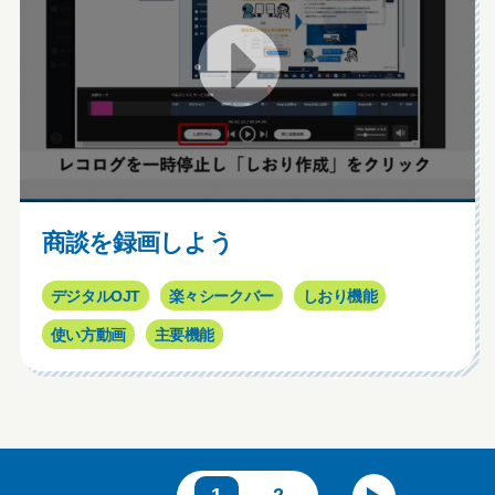
商談を録画しよう
デジタルOJT
楽々シークバー
しおり機能
使い方動画
主要機能