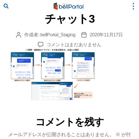
チャット3
作成者:
bellPortal_Staging
2020年11月17日
投
投
稿
稿
チ
コメントはまだありません
者
日
ャ
ッ
ト
3
へ
の
コメントを残す
メールアドレスが公開されることはありません。
※
が付