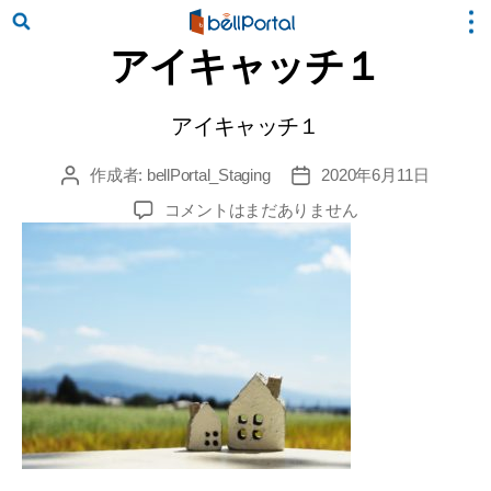
アイキャッチ１
アイキャッチ１
作成者:
bellPortal_Staging
2020年6月11日
投
投
稿
稿
ア
コメントはまだありません
者
日
イ
キ
ャ
ッ
チ
１
へ
の