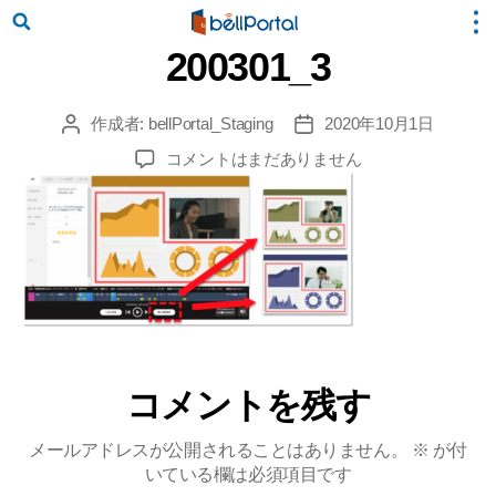
200301_3
作成者:
bellPortal_Staging
2020年10月1日
投
投
稿
稿
200301_3
コメントはまだありません
者
日
へ
の
コメントを残す
メールアドレスが公開されることはありません。
※
が付
いている欄は必須項目です