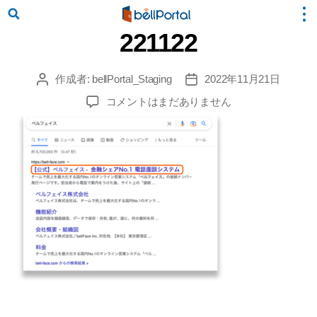
221122
作成者:
bellPortal_Staging
2022年11月21日
投
投
稿
稿
221122
コメントはまだありません
者
日
へ
の