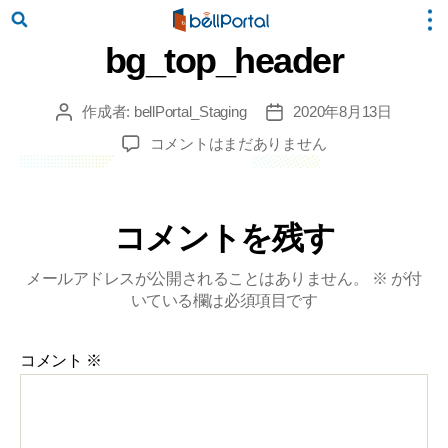
bg_top_header
作成者:
bellPortal_Staging
2020年8月13日
投
投
稿
稿
bg_top_header
コメントはまだありません
者
日
へ
の
コメントを残す
メールアドレスが公開されることはありません。
※
が付
いている欄は必須項目です
コメント
※