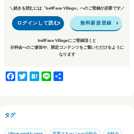
＼続きを読むには「bellFace Village」へのご登録が必要です／
ログインして読む
無料新規登録
bellFace Villageにご登録頂くと
分科会へのご参加や、限定コンテンツをご覧いただけるように
なります
F
T
H
Li
共
a
wi
at
n
有
c
tt
e
e
e
er
n
b
a
タグ
o
o
Village weekly news
営業マネージャー分科会
分科会