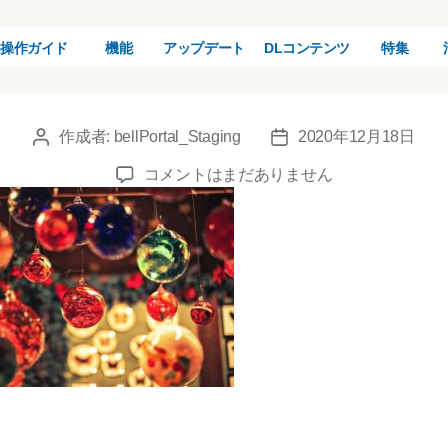
73371_s (1)
操作ガイド
機能
アップデート
DLコンテンツ
特集
作成者:
bellPortal_Staging
2020年12月18日
投
投
稿
稿
73371_s
コメントはまだありません
者
日
(1)
へ
の