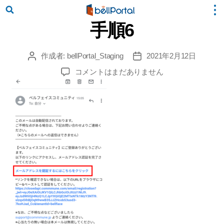
手順6
作成者:
bellPortal_Staging
2021年2月12日
投
投
稿
稿
手
コメントはまだありません
者
日
順
6
へ
の