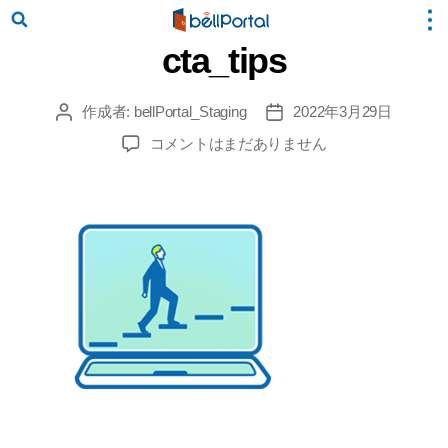
cta_tips
作成者:
bellPortal_Staging
2022年3月29日
投
投
稿
稿
cta_tips
コメントはまだありません
者
日
へ
の