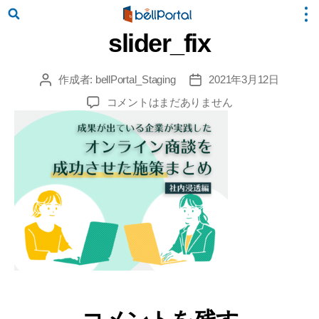
slider_fix
作成者:
bellPortal_Staging
2021年3月12日
投
投
稿
稿
slider_fix
コメントはまだありません
者
日
へ
の