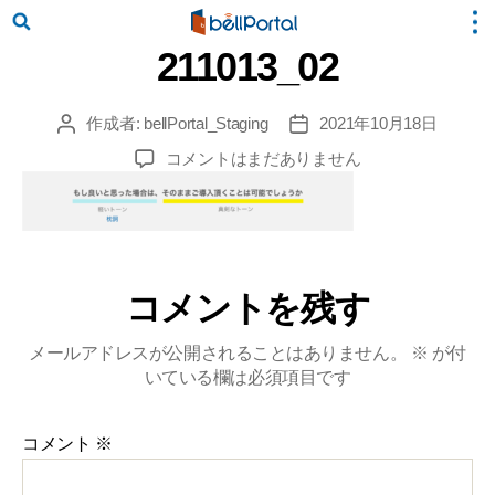
211013_02
作成者:
bellPortal_Staging
2021年10月18日
投
投
稿
稿
211013_02
コメントはまだありません
者
日
へ
の
コメントを残す
メールアドレスが公開されることはありません。
※
が付
いている欄は必須項目です
コメント
※