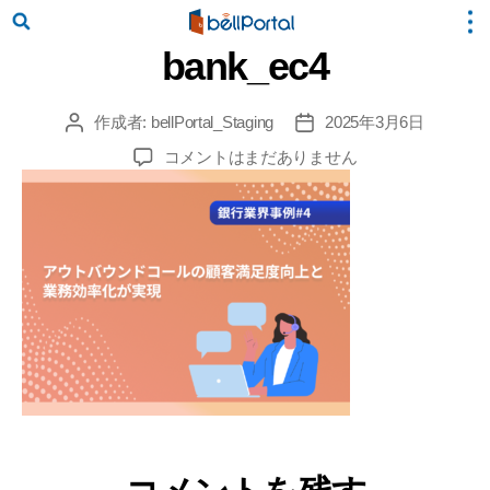
bank_ec4
作成者:
bellPortal_Staging
2025年3月6日
投
投
稿
稿
bank_ec4
コメントはまだありません
者
日
へ
の