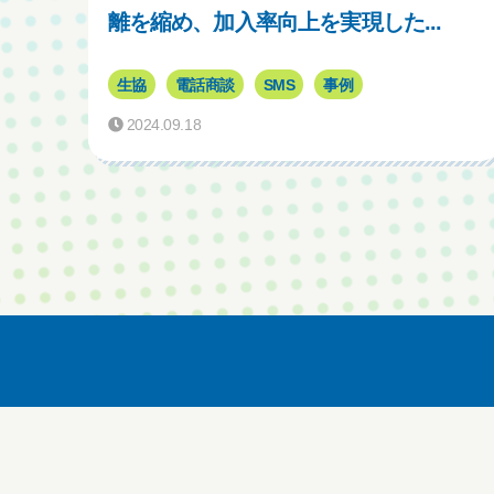
離を縮め、加入率向上を実現した...
生協
電話商談
SMS
事例
2024.09.18