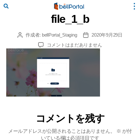
file_1_b
作成者:
bellPortal_Staging
2020年9月29日
投
投
稿
稿
file_1_b
コメントはまだありません
者
日
へ
の
コメントを残す
メールアドレスが公開されることはありません。
※
が付
いている欄は必須項目です