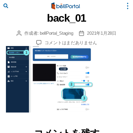
back_01
作成者:
bellPortal_Staging
2021年1月28日
投
投
稿
稿
back_01
コメントはまだありません
者
日
へ
の