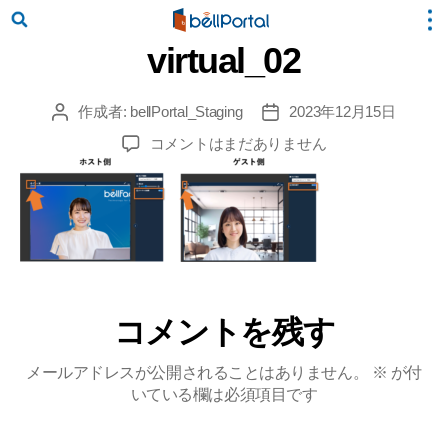
virtual_02
作成者:
bellPortal_Staging
2023年12月15日
投
投
稿
稿
virtual_02
コメントはまだありません
者
日
へ
の
コメントを残す
メールアドレスが公開されることはありません。
※
が付
いている欄は必須項目です