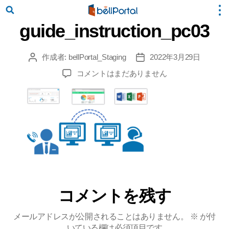
guide_instruction_pc03
作成者:
bellPortal_Staging
2022年3月29日
投
投
稿
稿
guide_instruction_pc03
コメントはまだありません
者
日
へ
の
コメントを残す
メールアドレスが公開されることはありません。
※
が付
いている欄は必須項目です