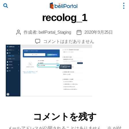
recolog_1
作成者:
bellPortal_Staging
2020年9月25日
投
投
稿
稿
recolog_1
コメントはまだありません
者
日
へ
の
コメントを残す
メールアドレスが公開されることはありません。
※
が付