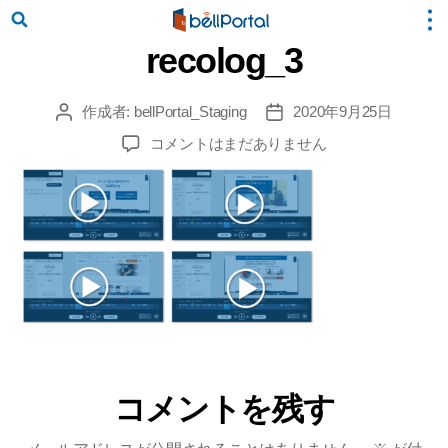
recolog_3
作成者:
bellPortal_Staging
2020年9月25日
投
投
稿
稿
recolog_3
コメントはまだありません
者
日
へ
の
コメントを残す