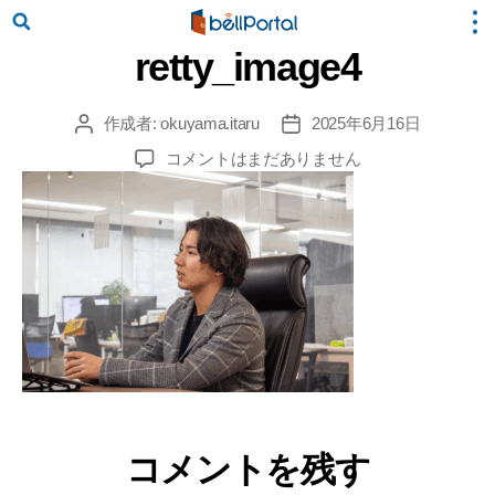
retty_image4
作成者:
okuyama.itaru
2025年6月16日
投
投
稿
稿
retty_image4
コメントはまだありません
者
日
へ
の
コメントを残す