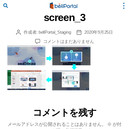
screen_3
作成者:
bellPortal_Staging
2020年9月25日
投
投
稿
稿
screen_3
コメントはまだありません
者
日
へ
の
コメントを残す
メールアドレスが公開されることはありません。
※
が付