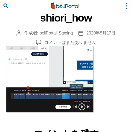
shiori_how
作成者:
bellPortal_Staging
2020年9月17日
投
投
稿
稿
shiori_how
コメントはまだありません
者
日
へ
の