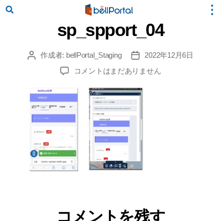
sp_spport_04
作成者:
bellPortal_Staging
2022年12月6日
投
投
稿
稿
sp_spport_04
コメントはまだありません
者
日
へ
の
コメントを残す