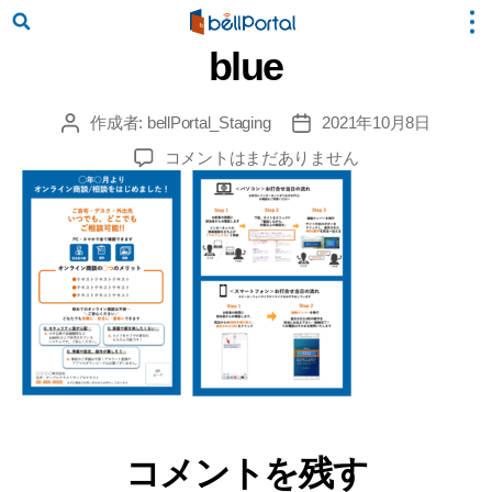
blue
作成者:
bellPortal_Staging
2021年10月8日
投
投
稿
稿
blue
コメントはまだありません
者
日
へ
の
コメントを残す