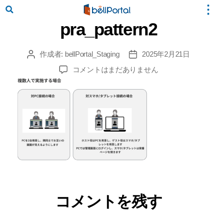
pra_pattern2
作成者:
bellPortal_Staging
2025年2月21日
投
投
稿
稿
pra_pattern2
コメントはまだありません
者
日
へ
の
コメントを残す