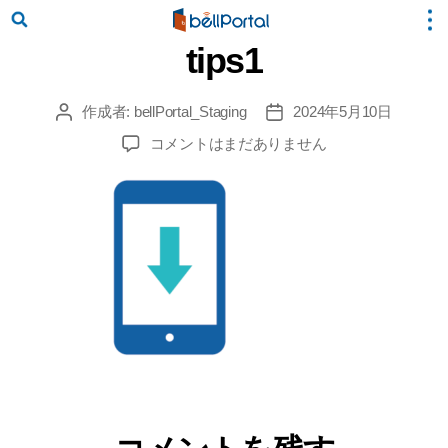
tips1
作成者:
bellPortal_Staging
2024年5月10日
投
投
稿
稿
tips1
コメントはまだありません
者
日
へ
の