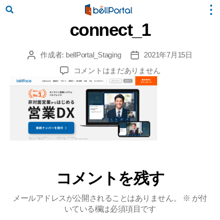
connect_1
作成者:
bellPortal_Staging
2021年7月15日
投
投
稿
稿
connect_1
コメントはまだありません
者
日
へ
の
コメントを残す
メールアドレスが公開されることはありません。
※
が付
いている欄は必須項目です