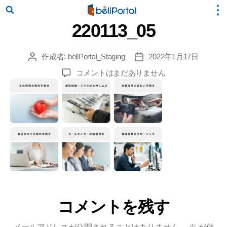
220113_05
作成者:
bellPortal_Staging
2022年1月17日
投
投
稿
稿
220113_05
コメントはまだありません
者
日
へ
の
コメントを残す