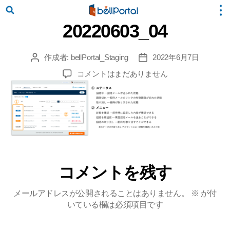
20220603_04
作成者:
bellPortal_Staging
2022年6月7日
投
投
稿
稿
20220603_04
コメントはまだありません
者
日
へ
の
コメントを残す
メールアドレスが公開されることはありません。
※
が付
いている欄は必須項目です