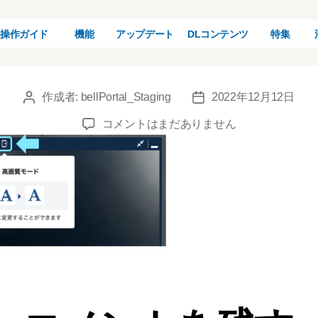
221209_02
操作ガイド
機能
アップデート
DLコンテンツ
特集
作成者:
bellPortal_Staging
2022年12月12日
投
投
稿
稿
221209_02
コメントはまだありません
者
日
へ
の