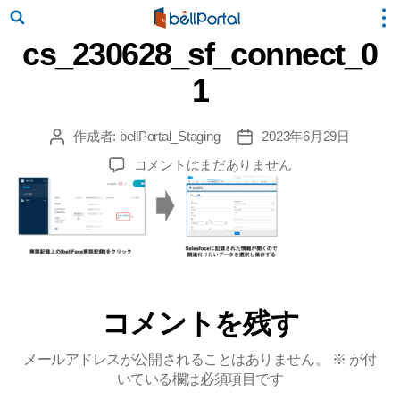
cs_230628_sf_connect_0
1
作成者:
bellPortal_Staging
2023年6月29日
投
投
稿
稿
cs_230628_sf_connect_01
コメントはまだありません
者
日
へ
の
コメントを残す
メールアドレスが公開されることはありません。
※
が付
いている欄は必須項目です