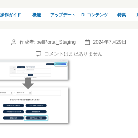
ease_csv_24
操作ガイド
機能
アップデート
DLコンテンツ
特集
作成者:
bellPortal_Staging
2024年7月29日
投
投
稿
稿
release_csv_240725
コメントはまだありません
者
日
へ
の