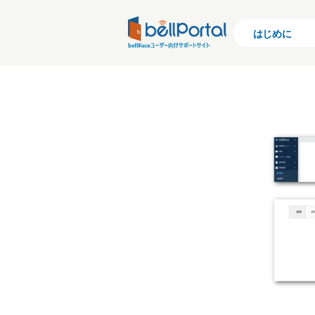
rel
はじめに