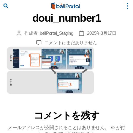
doui_number1
作成者:
bellPortal_Staging
2025年3月17日
投
投
稿
稿
doui_number1
コメントはまだありません
者
日
へ
の
コメントを残す
メールアドレスが公開されることはありません。
※
が付