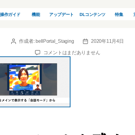
01
操作ガイド
機能
アップデート
DLコンテンツ
特集
作成者:
bellPortal_Staging
2020年11月4日
投
投
稿
稿
01
コメントはまだありません
者
日
へ
の