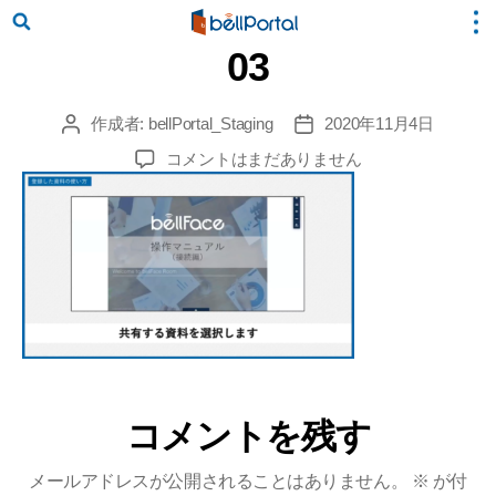
03
作成者:
bellPortal_Staging
2020年11月4日
投
投
稿
稿
03
コメントはまだありません
者
日
へ
の
コメントを残す
メールアドレスが公開されることはありません。
※
が付