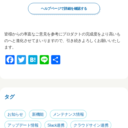
ヘルプページで詳細を確認する
皆様からの率直なご意見を参考にプロダクトの完成度をより高いも
のへと進化させてまいりますので、引き続きよろしくお願いいたし
ます。
F
T
H
Li
共
a
wi
at
n
有
c
tt
e
e
e
er
n
b
a
タグ
o
o
お知らせ
新機能
メンテナンス情報
k
アップデート情報
Slack連携
クラウドサイン連携