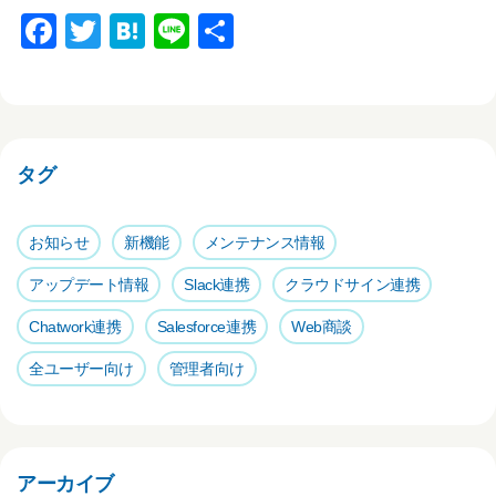
F
T
H
Li
共
a
wi
at
n
有
c
tt
e
e
e
er
n
b
a
タグ
o
o
お知らせ
新機能
メンテナンス情報
k
アップデート情報
Slack連携
クラウドサイン連携
Chatwork連携
Salesforce連携
Web商談
全ユーザー向け
管理者向け
アーカイブ