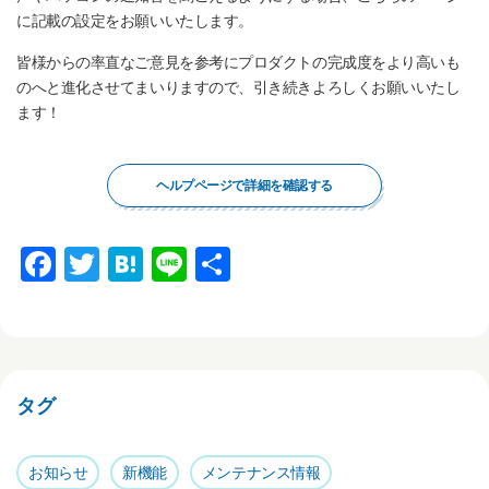
に記載の設定をお願いいたします。
皆様からの率直なご意見を参考にプロダクトの完成度をより高いも
のへと進化させてまいりますので、引き続きよろしくお願いいたし
ます！
ヘルプページで詳細を確認する
F
T
H
Li
共
a
wi
at
n
有
c
tt
e
e
e
er
n
b
a
タグ
o
o
お知らせ
新機能
メンテナンス情報