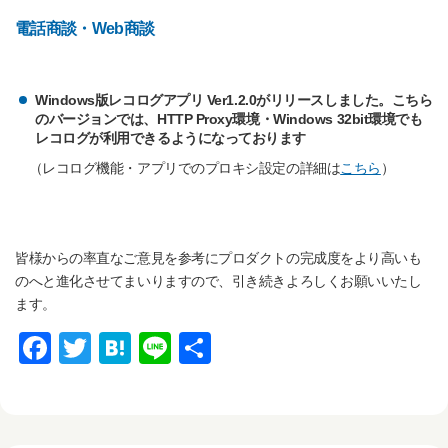
電話商談・Web商談
Windows版レコログアプリ Ver1.2.0がリリースしました。こちら
のバージョンでは、HTTP Proxy環境・Windows 32bit環境でも
レコログが利用できるようになっております
（レコログ機能・アプリでのプロキシ設定の詳細は
こちら
）
皆様からの率直なご意見を参考にプロダクトの完成度をより高いも
のへと進化させてまいりますので、引き続きよろしくお願いいたし
ます。
F
T
H
Li
共
a
wi
at
n
有
c
tt
e
e
e
er
n