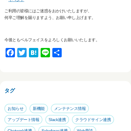
ご利用の皆様にはご迷惑をおかけいたしますが、
何卒ご理解を賜りますよう、お願い申し上げます。
今後ともベルフェイスをよろしくお願いいたします。
F
T
H
Li
共
a
wi
at
n
有
c
tt
e
e
e
er
n
b
a
タグ
o
o
お知らせ
新機能
メンテナンス情報
k
アップデート情報
Slack連携
クラウドサイン連携
Chatwork連携
Salesforce連携
Web商談